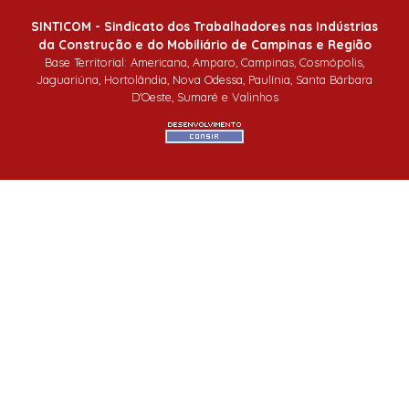
SINTICOM - Sindicato dos Trabalhadores nas Indústrias
da Construção e do Mobiliário de Campinas e Região
Base Territorial: Americana, Amparo, Campinas, Cosmópolis,
Jaguariúna, Hortolândia, Nova Odessa, Paulínia, Santa Bárbara
D'Oeste, Sumaré e Valinhos